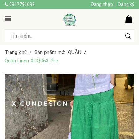
0917791699
Đăng nhập
|
Đăng ký
Trang chủ
/
Sản phẩm mới: QUẦN
/
Quần Linen XCQ063 Pre