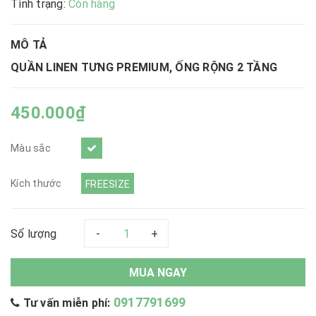
|
Tình trạng:
Còn hàng
MÔ TẢ
QUẦN LINEN TƯNG PREMIUM, ỐNG RỘNG 2 TẦNG
450.000₫
Màu sắc
Kích thước
FREESIZE
Số lượng
-
+
MUA NGAY
0917791699
Tư vấn miễn phí: