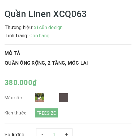
Quần Linen XCQ063
Thương hiệu:
xí cũn design
|
Tình trạng:
Còn hàng
MÔ TẢ
QUẦN ỐNG RỘNG, 2 TẦNG, MÓC LAI
380.000₫
Màu sắc
Kích thước
FREESIZE
Số lượng
-
+