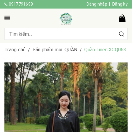
0917791699
Đăng nhập
|
Đăng ký
Trang chủ
/
Sản phẩm mới: QUẦN
/
Quần Linen XCQ063