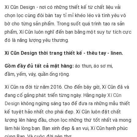
Xí Cũn Design - nơi có những thiết kế từ chất liệu vải
chọn lọc cùng đôi bàn tay tỉ mỉ khéo léo và tình yêu vô
bờ cho từng sản phẩm. Trong suốt quá trình tạo ra sản
phẩm, Xí Cũn luôn nghĩ đến bạn bằng một suy tư tích cực
đó là năng lượng yêu thương.
Xí Cũn Design thời trang thiết kế - thêu tay - linen.
Gồm đầy đủ tất cả mặt hàng:
áo thun, áo sơ mi,
đầm, yếm, váy, quần ống rộng.
Xí Cũn ra đời từ năm 2016. Cho đến bây giờ, Xí Cũn đã và
đang cố gắng phát triển từng ngày. Hằng ngày
Xí Cũn
Design
không ngừng sáng tạo để đưa ra những mẫu thiết
kế tuyệt hảo nhất cho phái đẹp. Xí Cũn luôn đặt chất
lượng lên hàng đầu, chọn lọc những thứ tốt nhất và mong
làm hài lòng bạn. Bạn xinh đẹp & an vui, Xí Cũn hạnh phúc
cùng Bạn. Và cuộc đời nên thơ…