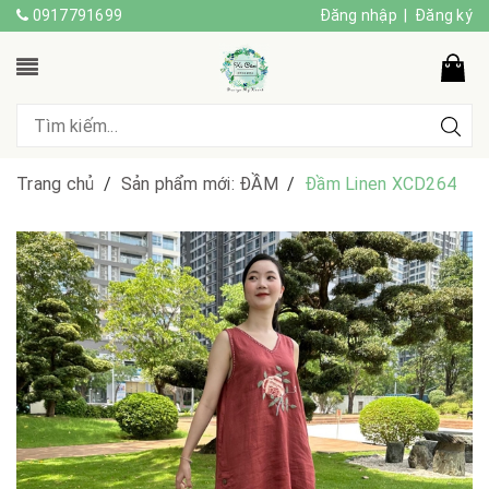
0917791699
Đăng nhập
|
Đăng ký
Trang chủ
/
Sản phẩm mới: ĐẦM
/
Đầm Linen XCD264