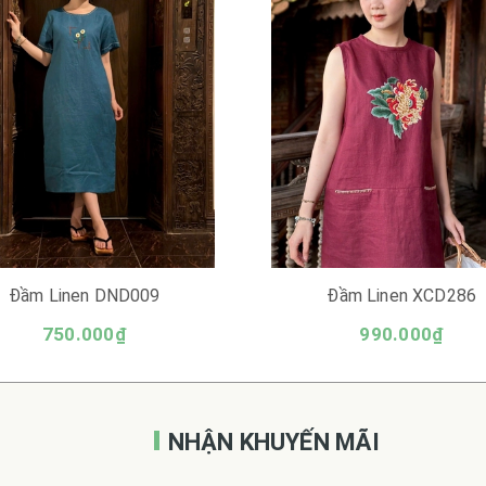
Đầm Linen DND009
Đầm Linen XCD286
750.000₫
990.000₫
NHẬN KHUYẾN MÃI