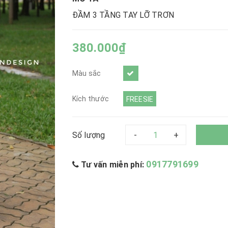
ĐẦM 3 TẦNG TAY LỠ TRƠN
380.000₫
Màu sắc
Kích thước
FREESIE
Số lượng
-
+
0917791699
Tư vấn miễn phí: