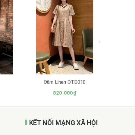
Đầm Linen OTD010
Đ
820.000₫
KẾT NỐI MẠNG XÃ HỘI