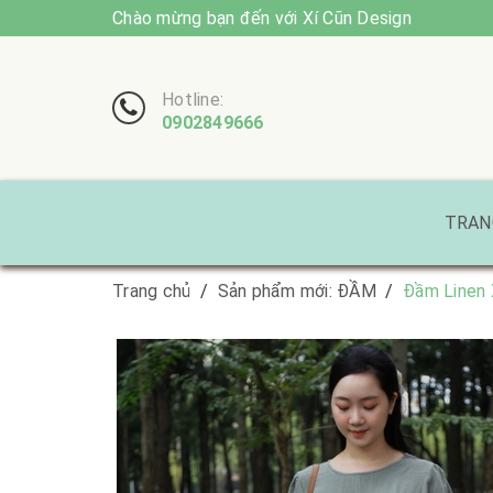
Chào mừng bạn đến với Xí Cũn Design
Hotline:
0902849666
TRAN
Trang chủ
/
Sản phẩm mới: ĐẦM
/
Đầm Linen