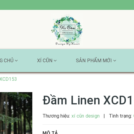
G CHỦ
XÍ CŨN
SẢN PHẨM MỚI
 XCD153
Đầm Linen XCD
Thương hiệu:
xí cũn design
|
Tình trạng:
MÔ TẢ