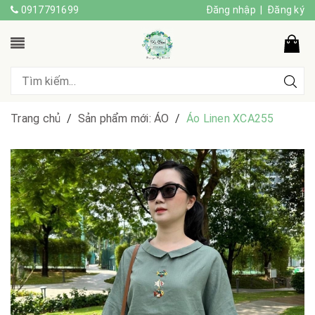
0917791699
Đăng nhập
|
Đăng ký
Trang chủ
/
Sản phẩm mới: ÁO
/
Áo Linen XCA255