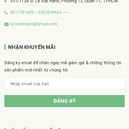
351/113A Đ. Lê Đại Hành, Phường 13, Quận 11, TPHCM
0917791699
-
0902849666
-
-
xicundesign@gmail.com
NHẬN KHUYẾN MÃI
Đăng ký email để nhận ngay mã giảm giá & những thông tin
sản phẩm mới nhất từ chúng tôi
ĐĂNG KÝ