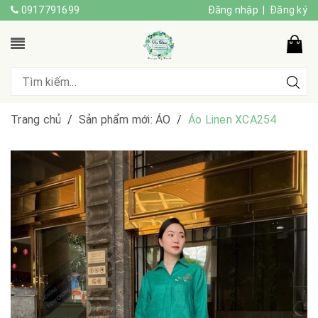
0917791699
Đăng nhập
|
Đăng ký
Trang chủ
/
Sản phẩm mới: ÁO
/
Áo Linen XCA254