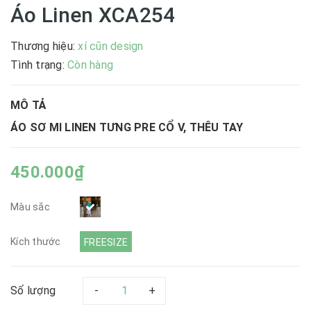
Áo Linen XCA254
Thương hiệu:
xí cũn design
|
Tình trạng:
Còn hàng
MÔ TẢ
ÁO SƠ MI LINEN TƯNG PRE CỔ V, THÊU TAY
450.000₫
Màu sắc
Kích thước
FREESIZE
Số lượng
-
+