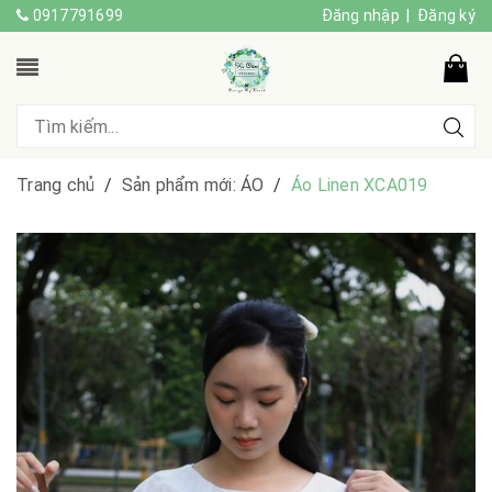
0917791699
Đăng nhập
|
Đăng ký
Trang chủ
/
Sản phẩm mới: ÁO
/
Áo Linen XCA019