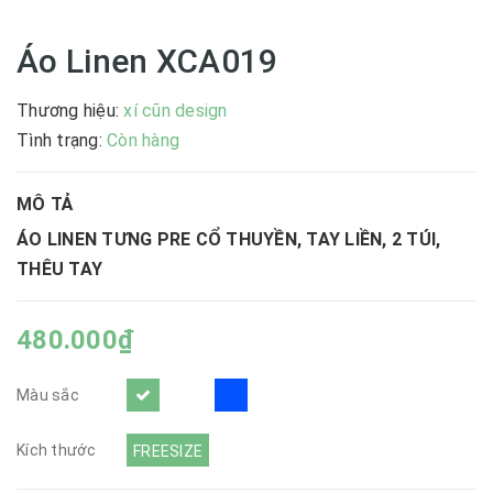
Áo Linen XCA019
Thương hiệu:
xí cũn design
|
Tình trạng:
Còn hàng
MÔ TẢ
ÁO LINEN TƯNG PRE CỔ THUYỀN, TAY LIỀN, 2 TÚI,
THÊU TAY
480.000₫
Màu sắc
Kích thước
FREESIZE